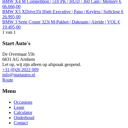
BMW X4 M Competition | 510 PK | HUD | 360 Cam | Memory
€
66.666,00
BMW X5 XDrive35i High Executive | Pano | Keyless | Softclose
€
26.995,00
BMW 3 Serie Coupe 323i M-Pakket | Dakraam | Airride | VOL
€
19.495,00
1
van 1
Start Auto's
De Overmaat 55b
6831 AG Arnhem
Let op, wij zijn alleen op afspraak geopend.
+31 (0)26 2022 009
info@startautos.nl
Route
Menu
Occasions
Lease
Calculator
Onderhoud
Contact