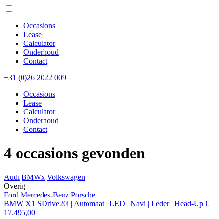
Occasions
Lease
Calculator
Onderhoud
Contact
+31 (0)26 2022 009
Occasions
Lease
Calculator
Onderhoud
Contact
4 occasions gevonden
Audi
BMW
x
Volkswagen
Overig
Ford
Mercedes-Benz
Porsche
BMW X1 SDrive20i | Automaat | LED | Navi | Leder | Head-Up
€
17.495,00