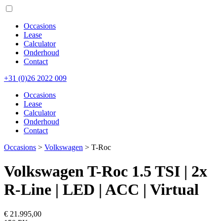
Occasions
Lease
Calculator
Onderhoud
Contact
+31 (0)26 2022 009
Occasions
Lease
Calculator
Onderhoud
Contact
Occasions
>
Volkswagen
>
T-Roc
Volkswagen T-Roc 1.5 TSI | 2x
R-Line | LED | ACC | Virtual
€ 21.995,00