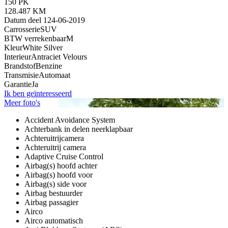
150 PK
128.487 KM
Datum deel 1
24-06-2019
Carrosserie
SUV
BTW verrekenbaar
M
Kleur
White Silver
Interieur
Antraciet Velours
Brandstof
Benzine
Transmisie
Automaat
Garantie
Ja
Ik ben geïnteresseerd
Meer foto's
Accident Avoidance System
Achterbank in delen neerklapbaar
Achteruitrijcamera
Achteruitrij camera
Adaptive Cruise Control
Airbag(s) hoofd achter
Airbag(s) hoofd voor
Airbag(s) side voor
Airbag bestuurder
Airbag passagier
Airco
Airco automatisch