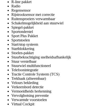
R-line pakket
Radio
Regensensor
Rijstrooksensor met correctie
Ruitensproeiers verwarmbaar
Schakelmogelijkheid aan stuurwiel
Spiegel-pakket
Sportonderstel
Sport Plus Pakket
Sportstoelen
Start/stop systeem
Startblokkering
Stoelen-pakket
Stuurbekrachtiging snelheidsafhankelijk
Stuur verstelbaar
Stuurwiel multifunctioneel
Telefoonintegratie
Tractie Controle Systeem (TCS)
Trekhaak (afneembaar)
Velours bekleding
Verkeersbord detectie
Vermoeidheids herkenning
Vervolgbotsing preventie
Verwarmde voorstoelen
Virtual Cockpit