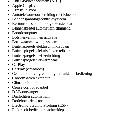
Anti Blokkeer Systeem (ABS)
Apple Carplay
Armsteun voor
Autotelefoonvoorbereiding met Bluetooth
Bandenspanningscontrolesysteem
Bestuurdersstoel in hoogte verstelbaar
Binnenspiegel automatisch dimmend
Boordcomputer
Bots herkenning en activatie
Bots waarschuwing systeem
Buitenspiegels elektrisch inklapbaar
Buitenspiegels elektrisch verstelbaar
Buitenspiegels met verlichting
Buitenspiegels verwarmbaar
CarPlay
CarPlay (draadloos)
Centrale deurvergrendeling met afstandsbediening
Chroom delen exterieur
Climate Control
Cruise control adaptief
DAB-ontvanger
Dimlichten automatisch
Dodehoek detector
Electronic Stability Program (ESP)
Elektrisch bedienbare achterklep